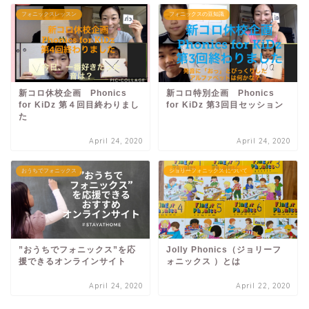
フォニックスレッスン
フォニックスの豆知識
新コロ休校企画 Phonics
新コロ特別企画 Phonics
for KiDz 第４回目終わりまし
for KiDz 第3回目セッション
た
April 24, 2020
April 24, 2020
おうちでフォニックス
ジョリーフォニックス について
”おうちでフォニックス”を応
Jolly Phonics（ジョリーフ
援できるオンラインサイト
ォニックス ）とは
April 24, 2020
April 22, 2020